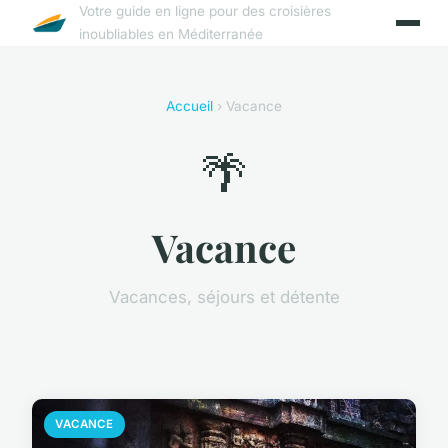
Votre guide en ligne pour des croisières
inoubliables en Méditerranée
Accueil
› Vacance
🌴
Vacance
Vacances, séjours et détente
VACANCE