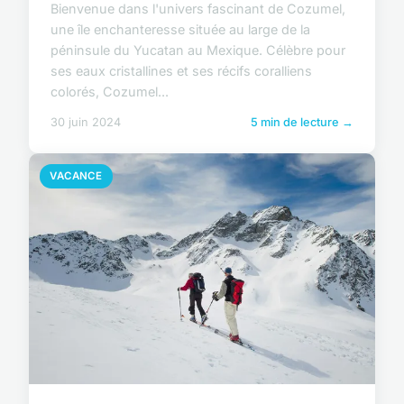
Bienvenue dans l'univers fascinant de Cozumel,
une île enchanteresse située au large de la
péninsule du Yucatan au Mexique. Célèbre pour
ses eaux cristallines et ses récifs coralliens
colorés, Cozumel...
30 juin 2024
5 min de lecture →
VACANCE