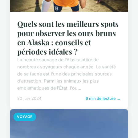
Quels sont les meilleurs spots
pour observer les ours bruns
en Alaska : conseils et
périodes idéales ?
La beauté sauvage de l'Alaska attire de
nombreux voyageurs chaque année. La variété
de sa faune est l'une des principales sources
d'attraction. Parmi les animaux les plus
emblématiques de l'État, l'ou...
30 juin 2024
6 min de lecture →
VOYAGE