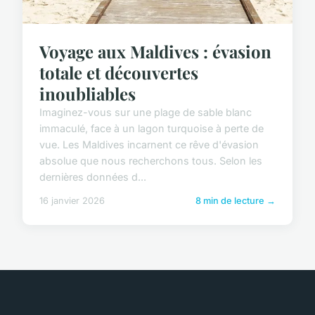
Voyage aux Maldives : évasion
totale et découvertes
inoubliables
Imaginez-vous sur une plage de sable blanc
immaculé, face à un lagon turquoise à perte de
vue. Les Maldives incarnent ce rêve d'évasion
absolue que nous recherchons tous. Selon les
dernières données d...
16 janvier 2026
8 min de lecture →