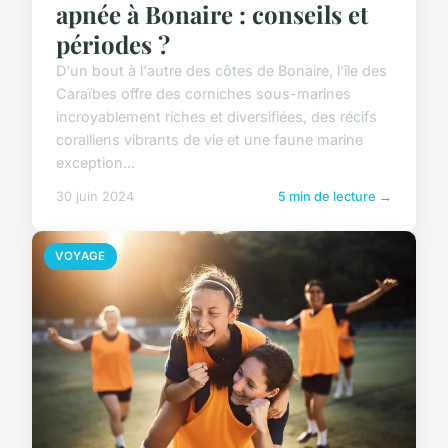
apnée à Bonaire : conseils et
périodes ?
D'un bout à l'autre des côtes de Bonaire, l'île des
Caraïbes offre des corniches sous-marines
incroyablement riches et diversifiées, des récifs
coralliens vibrants de vie et une faune marine
exception...
30 juin 2024
5 min de lecture →
VOYAGE