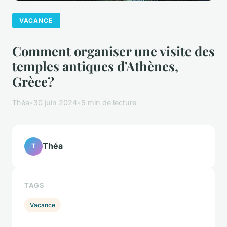
VACANCE
Comment organiser une visite des
temples antiques d'Athènes,
Grèce?
Théa
•
30 juin 2024
•
5 min de lecture
Théa
T
TAGS
Vacance