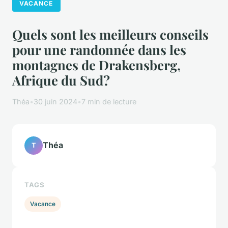
VACANCE
Quels sont les meilleurs conseils
pour une randonnée dans les
montagnes de Drakensberg,
Afrique du Sud?
Théa
•
30 juin 2024
•
7 min de lecture
Théa
T
TAGS
Vacance