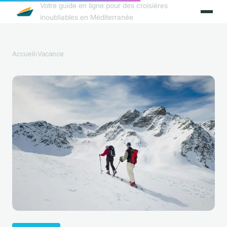
Votre guide en ligne pour des croisières
inoubliables en Méditerranée
Accueil
›
Vacance