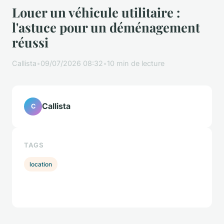
Louer un véhicule utilitaire :
l'astuce pour un déménagement
réussi
Callista
•
09/07/2026 08:32
•
10 min de lecture
Callista
C
TAGS
location