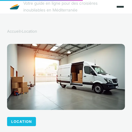
Votre guide en ligne pour des croisières
inoubliables en Méditerranée
Accueil
›
Location
LOCATION